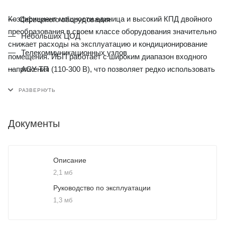
Коэффициент мощности единица и высокий КПД двойного
Серверного оборудования
преобразования в своем классе оборудования значительно
Небольших ЦОД
снижает расходы на эксплуатацию и кондиционирование
Телекоммуникационных узлов
помещения. ИБП работает с широким диапазон входного
напряжения (110-300 В), что позволяет редко использовать
АСУ ТП
переход на АКБ, продолжая работать от сети, даже в
Офисов
условиях сильных просадок. Дополнительный ЭКО-режим
дает возможность экономить электричество.
Документы
ИБП Monolith B обладают расширенными
коммуникационными возможностями: имеются порты USB
и RS-232, а также слот для SNMP-карты/«сухих»
Описание
контактов.
2,1 мб
Руководство по эксплуатации
Подходит для:
1,3 мб