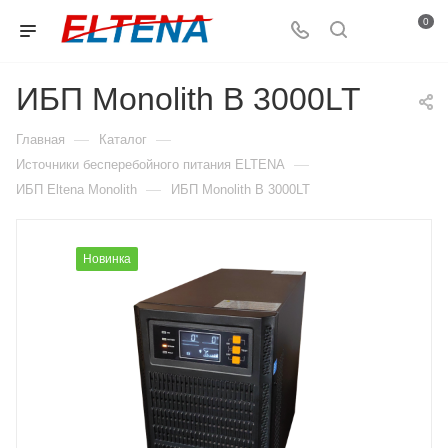
0
ИБП Monolith B 3000LT
—
—
Главная
Каталог
—
Источники бесперебойного питания ELTENA
—
ИБП Eltena Monolith
ИБП Monolith B 3000LT
Новинка